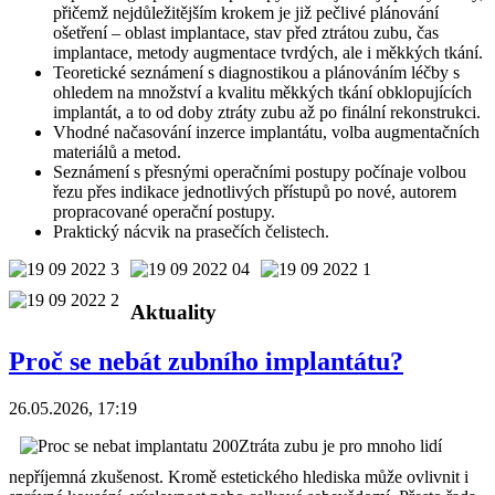
přičemž nejdůležitějším krokem je již pečlivé plánování
ošetření – oblast implantace, stav před ztrátou zubu, čas
implantace, metody augmentace tvrdých, ale i měkkých tkání.
Teoretické seznámení s diagnostikou a plánováním léčby s
ohledem na množství a kvalitu měkkých tkání obklopujících
implantát, a to od doby ztráty zubu až po finální rekonstrukci.
Vhodné načasování inzerce implantátu, volba augmentačních
materiálů a metod.
Seznámení s přesnými operačními postupy počínaje volbou
řezu přes indikace jednotlivých přístupů po nové, autorem
propracované operační postupy.
Praktický nácvik na prasečích čelistech.
Aktuality
Proč se nebát zubního implantátu?
26.05.2026, 17:19
Ztráta zubu je pro mnoho lidí
nepříjemná zkušenost. Kromě estetického hlediska může ovlivnit i