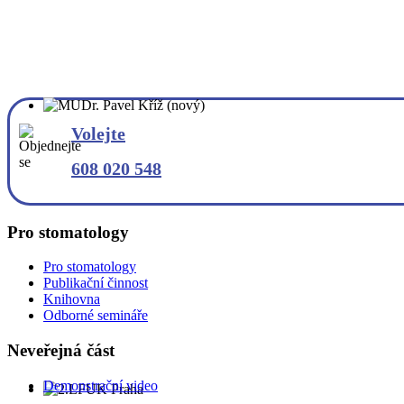
Volejte
608 020 548
Pro stomatology
Pro stomatology
Publikační činnost
Knihovna
Odborné semináře
Neveřejná část
Demonstrační video