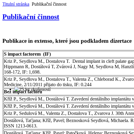
Titulní stránka
Publikační činnost
Publikační činnost
Publikace in extenso, které jsou podkladem dizertace
S impact factorem (IF)
Kriz P., Seydlova M., Dostalova T. Dental implant in cleft palate gap
Hippmann R, Dostálová T, Zvárová J, Nagy M, Seydlova M, Hanzlícek 
168-172, IF: 1,698.
Kriz P., Seydlova M., Dostalova T., Valenta Z., Chleborad K., Zvaro
Medicine, 2/11/2011 přijato do tisku, IF: 0.244
Bez impact factoru
Kříž P., Seydlová M., Dostálová T. Zavedení dentálního implantátu v 
Kříž P., Seydlová M., Dostálová T. Zavedení dentálního implantátu v z
Kriz P., Sedulová M., Valenta Z., Dostalova T., Zvarova J. 30th Annua
Dostálová, Taťjana; Kříž, Pavel; Beznosková Seydlová, Michaela. Re
ISSN 1213-0613.
Dostálová, Taťjana; Kříž, Pavel; Patočková, Helena; Beznosková Se