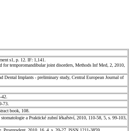
ent s1, p. 12. IF: 1,141.
d for temporomandibular joint disorders, Methods Inf Med, 2, 2010,
d Dental Implants - preliminary study, Central European Journal of
-42.
9-73.
stract book, 108.
omatologie a Praktické zubní lékařství, 2010, 110-58, 5, s. 99-103,
. Progresdent, 2010, 16, 4, s. 20-27, ISSN 1211-3859.