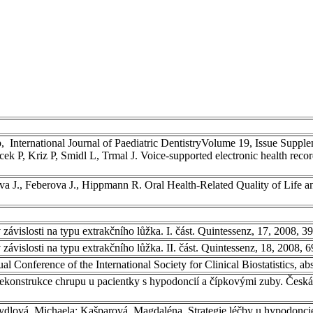
, International Journal of Paediatric DentistryVolume 19, Issue Supplem
P, Kriz P, Smidl L, Trmal J. Voice-supported electronic health recor
va J., Feberova J., Hippmann R. Oral Health-Related Quality of Life an
závislosti na typu extrakčního lůžka. I. část. Quintessenz, 17, 2008, 39
ávislosti na typu extrakčního lůžka. II. část. Quintessenz, 18, 2008, 6
l Conference of the International Society for Clinical Biostatistics, ab
konstrukce chrupu u pacientky s hypodoncií a čípkovými zuby. Česká st
ydlová, Michaela; Kašparová, Magdaléna. Strategie léčby u hypodoncie