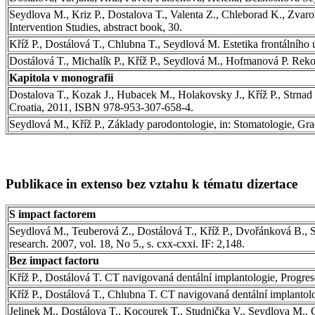
Seydlova M., Kriz P., Dostalova T., Valenta Z., Chleborad K., Zvarova
Intervention Studies, abstract book, 30.
Kříž P., Dostálová T., Chlubna T., Seydlová M. Estetika frontálníh
Dostálová T., Michalík P., Kříž P., Seydlová M., Hofmanová P. Rek
Kapitola v monografii
Dostalova T., Kozak J., Hubacek M., Holakovsky J., Kříž P., S
Croatia, 2011, ISBN 978-953-307-658-4.
Seydlová M., Kříž P., Základy parodontologie, in: Stomatologie, G
Publikace in extenso bez vztahu k tématu dizertace
S impact factorem
Seydlová M., Teuberová Z., Dostálová T., Kříž P., Dvořánková B., Sme
research. 2007, vol. 18, No 5., s. cxx-cxxi. IF: 2,148.
Bez impact factoru
Kříž P., Dostálová T. CT navigovaná dentální implantologie, Progres
Kříž P., Dostálová T., Chlubna T. CT navigovaná dentální implantolo
Jelinek M., Dostálova T., Kocourek T., Studnička V., Seydlova M., Gr