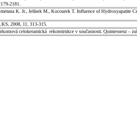
2179-2181.
metana K. Jr., Jelínek M., Kocourek T. Influence of Hydroxyapatite Cr
 LKS, 2008, 11, 313-315.
rkoniová celokeramická rekonstrukce v současnosti. Quintessenz – zub