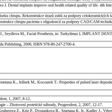
 J. Dental implants improve oral health related quality of life. 4th In
o úseku chrupu. Rekonstrukce úrazů zubů za podpory celokeramických ko
onstrukce chrupu pacienta s oligodoncií za podpory CAD/CAM techniky
trnad J., Seydlova M., Facial Prosthesis, in: Turkyilmaz I, IMPL
rada Publishing, 2008, ISBN 978-80-247-2700-4.
tana K., Jelínek M., Kocourek T.: Properties of pulsed laser deposited
dent, 1, 2007, 8-12.
gie – Zhotovení protetické náhrady, Progresdent, 2, 2007, 12-17.
uberova Z., Kriz P., Dvorankova B., Smetana K. Jr., Kadlec J., Vrbová 