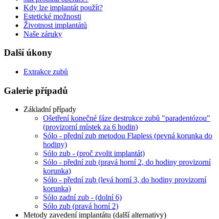
Kdy lze implantát použít?
Estetické možnosti
Životnost implantátů
Naše záruky
Další úkony
Extrakce zubů
Galerie případů
Základní případy
Ošetření konečné fáze destrukce zubů "paradentózou"
(provizorní můstek za 6 hodin)
Sólo - přední zub metodou Flapless (pevná korunka do
hodiny)
Sólo zub - (proč zvolit implantát)
Sólo - přední zub (pravá horní 2, do hodiny provizorní
korunka)
Sólo - přední zub (levá horní 3, do hodiny provizorní
korunka)
Sólo zadní zub - (dolní 6)
Sólo zub (pravá horní 2)
Metody zavedení implantátu (další alternativy)