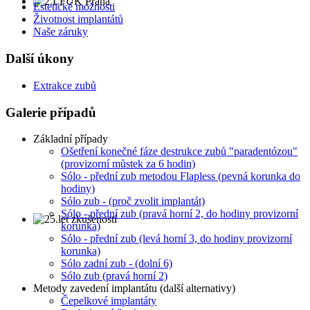
Estetické možnosti
Životnost implantátů
Naše záruky
Další úkony
Extrakce zubů
Galerie případů
Základní případy
Ošetření konečné fáze destrukce zubů "paradentózou"
(provizorní můstek za 6 hodin)
Sólo - přední zub metodou Flapless (pevná korunka do
hodiny)
Sólo zub - (proč zvolit implantát)
Sólo - přední zub (pravá horní 2, do hodiny provizorní
korunka)
Sólo - přední zub (levá horní 3, do hodiny provizorní
korunka)
Sólo zadní zub - (dolní 6)
Sólo zub (pravá horní 2)
Metody zavedení implantátu (další alternativy)
Čepelkové implantáty