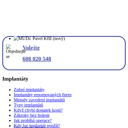
Volejte
608 020 548
Implantáty
Zubní implantáty
Implantáty renomovaných firem
Metody zavedení implantátů
Typy implantátů
Když chybí dostatek kosti?
Zákroky bez bolesti
Jak probíhá operace?
Kdy lze implantát použít?