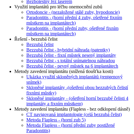
Bezbolestný řez laserem
Využití implantátů pro léčbu onemocnění zubů
Ortodoncie - (nezaložené stálé zuby, hypodoncie)
Paradontitis - (horní přední 4 zuby, ošetřené fixním
můstkem na implantátech)
Paradontitis - (horní přední zuby, ošetřené fixním
můstkem na implantátech)
Řešení - bezzubá čelist
Bezzubá čelist
Bezzubá čelist - hybridní náhrada (patentky)
Bezzubá čelist - fixní můstek nesený implantáty
Bezzubá čelist - s totální snímatelnou náhradou
Bezzubá čelist - pevný můstek na 6 implantátech
Metody zavedení implantátu (snížená tloušťka kosti)
Ukázka využití skloněných implantátů (rentgenový
snímek)
Skloněné implantáty -(ošetření obou bezzubých čelistí
fixními můstky)
Skloněné implantáty - (ošetření horní bezzubé čelisti 4
implantáty a fixním můstkem)
Metody zavedení implantátu (Flapless - bez odklopení dásně)
CT navigovaná implantologie (celá bezzubá čelist)
Metoda Flapless - (horní zub 5)
Metoda Flapless - (horní přední zuby postižené
Paradontitis)