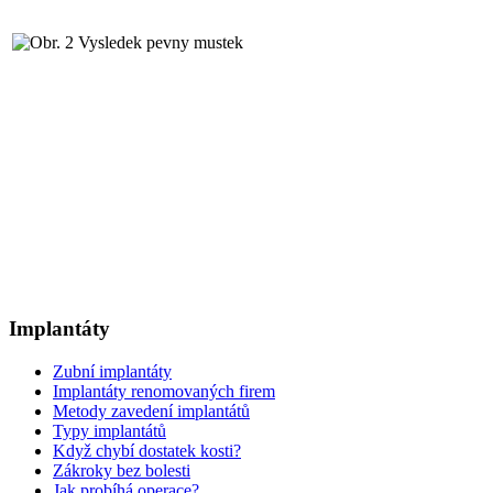
Implantáty
Zubní implantáty
Implantáty renomovaných firem
Metody zavedení implantátů
Typy implantátů
Když chybí dostatek kosti?
Zákroky bez bolesti
Jak probíhá operace?