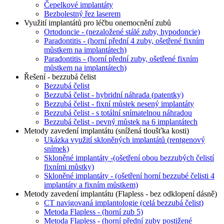
Čepelkové implantáty
Bezbolestný řez laserem
Využití implantátů pro léčbu onemocnění zubů
Ortodoncie - (nezaložené stálé zuby, hypodoncie)
Paradontitis - (horní přední 4 zuby, ošetřené fixním
můstkem na implantátech)
Paradontitis - (horní přední zuby, ošetřené fixním
můstkem na implantátech)
Řešení - bezzubá čelist
Bezzubá čelist
Bezzubá čelist - hybridní náhrada (patentky)
Bezzubá čelist - fixní můstek nesený implantáty
Bezzubá čelist - s totální snímatelnou náhradou
Bezzubá čelist - pevný můstek na 6 implantátech
Metody zavedení implantátu (snížená tloušťka kosti)
Ukázka využití skloněných implantátů (rentgenový
snímek)
Skloněné implantáty -(ošetření obou bezzubých čelistí
fixními můstky)
Skloněné implantáty - (ošetření horní bezzubé čelisti 4
implantáty a fixním můstkem)
Metody zavedení implantátu (Flapless - bez odklopení dásně)
CT navigovaná implantologie (celá bezzubá čelist)
Metoda Flapless - (horní zub 5)
Metoda Flapless - (horní přední zuby postižené