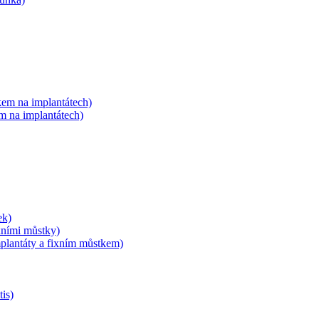
tkem na implantátech)
em na implantátech)
ek)
ixními můstky)
implantáty a fixním můstkem)
tis)