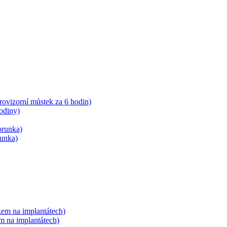
rovizorní můstek za 6 hodin)
odiny)
orunka)
runka)
tkem na implantátech)
em na implantátech)