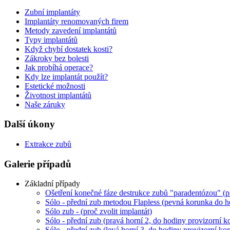
Zubní implantáty
Implantáty renomovaných firem
Metody zavedení implantátů
Typy implantátů
Když chybí dostatek kosti?
Zákroky bez bolesti
Jak probíhá operace?
Kdy lze implantát použít?
Estetické možnosti
Životnost implantátů
Naše záruky
Další úkony
Extrakce zubů
Galerie případů
Základní případy
Ošetření konečné fáze destrukce zubů "paradentózou" (p
Sólo - přední zub metodou Flapless (pevná korunka do h
Sólo zub - (proč zvolit implantát)
Sólo - přední zub (pravá horní 2, do hodiny provizorní k
Sólo - přední zub (levá horní 3, do hodiny provizorní ko