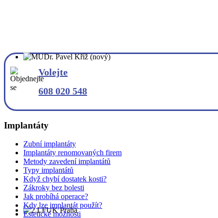
Volejte
608 020 548
Implantáty
Zubní implantáty
Implantáty renomovaných firem
Metody zavedení implantátů
Typy implantátů
Když chybí dostatek kosti?
Zákroky bez bolesti
Jak probíhá operace?
Kdy lze implantát použít?
Estetické možnosti