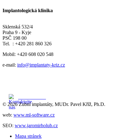
Implantologická klinika
Sklenská 532/4
Praha 9 - Kyje
PSČ 198 00
Tel. : +420 281 860 326
Mobil: +420 608 020 548
e-mail:
info@implantaty-kriz.cz
608 020 548
© 2026 Zubní implantáty, MUDr. Pavel Kříž, Ph.D.
web:
www.ml-software.cz
SEO:
www.jaromirholub.cz
Mapa stránek