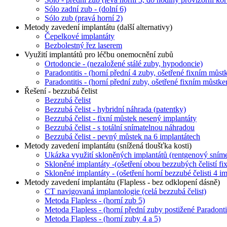
Sólo zadní zub - (dolní 6)
Sólo zub (pravá horní 2)
Metody zavedení implantátu (další alternativy)
Čepelkové implantáty
Bezbolestný řez laserem
Využití implantátů pro léčbu onemocnění zubů
Ortodoncie - (nezaložené stálé zuby, hypodoncie)
Paradontitis - (horní přední 4 zuby, ošetřené fixním můs
Paradontitis - (horní přední zuby, ošetřené fixním můstk
Řešení - bezzubá čelist
Bezzubá čelist
Bezzubá čelist - hybridní náhrada (patentky)
Bezzubá čelist - fixní můstek nesený implantáty
Bezzubá čelist - s totální snímatelnou náhradou
Bezzubá čelist - pevný můstek na 6 implantátech
Metody zavedení implantátu (snížená tloušťka kosti)
Ukázka využití skloněných implantátů (rentgenový sním
Skloněné implantáty -(ošetření obou bezzubých čelistí f
Skloněné implantáty - (ošetření horní bezzubé čelisti 4 
Metody zavedení implantátu (Flapless - bez odklopení dásně)
CT navigovaná implantologie (celá bezzubá čelist)
Metoda Flapless - (horní zub 5)
Metoda Flapless - (horní přední zuby postižené Paradonti
Metoda Flapless - (horní zuby 4 a 5)