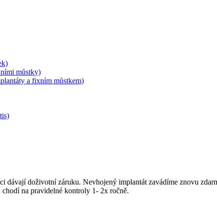
ek)
ixními můstky)
implantáty a fixním můstkem)
tis)
obci dávají doživotní záruku. Nevhojený implantát zavádíme znovu zdar
 chodí na pravidelné kontroly 1- 2x ročně.