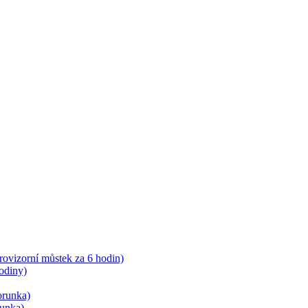
rovizorní můstek za 6 hodin)
odiny)
orunka)
runka)