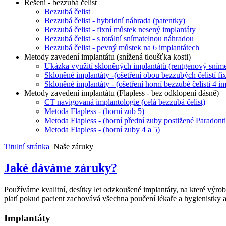
Řešení - bezzubá čelist
Bezzubá čelist
Bezzubá čelist - hybridní náhrada (patentky)
Bezzubá čelist - fixní můstek nesený implantáty
Bezzubá čelist - s totální snímatelnou náhradou
Bezzubá čelist - pevný můstek na 6 implantátech
Metody zavedení implantátu (snížená tloušťka kosti)
Ukázka využití skloněných implantátů (rentgenový sním
Skloněné implantáty -(ošetření obou bezzubých čelistí f
Skloněné implantáty - (ošetření horní bezzubé čelisti 4 
Metody zavedení implantátu (Flapless - bez odklopení dásně)
CT navigovaná implantologie (celá bezzubá čelist)
Metoda Flapless - (horní zub 5)
Metoda Flapless - (horní přední zuby postižené Paradonti
Metoda Flapless - (horní zuby 4 a 5)
Titulní stránka
Naše záruky
Jaké dáváme záruky?
Používáme kvalitní, desítky let odzkoušené implantáty, na které výr
platí pokud pacient zachovává všechna poučení lékaře a hygienistky a
Implantáty