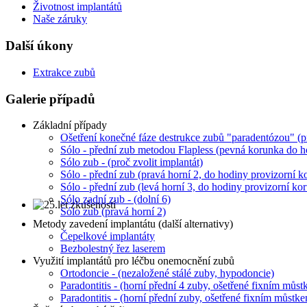
Životnost implantátů
Naše záruky
Další úkony
Extrakce zubů
Galerie případů
Základní případy
Ošetření konečné fáze destrukce zubů "paradentózou" (p
Sólo - přední zub metodou Flapless (pevná korunka do h
Sólo zub - (proč zvolit implantát)
Sólo - přední zub (pravá horní 2, do hodiny provizorní k
Sólo - přední zub (levá horní 3, do hodiny provizorní ko
Sólo zadní zub - (dolní 6)
Sólo zub (pravá horní 2)
Metody zavedení implantátu (další alternativy)
Čepelkové implantáty
Bezbolestný řez laserem
Využití implantátů pro léčbu onemocnění zubů
Ortodoncie - (nezaložené stálé zuby, hypodoncie)
Paradontitis - (horní přední 4 zuby, ošetřené fixním můs
Paradontitis - (horní přední zuby, ošetřené fixním můstk